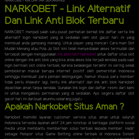
NARKOBET klik DAFTAR SEKARANG.
NARKOBET - Link Alternatif
Dan Link Anti Blok Terbaru
NARKOBET menjadi salah satu pusat perhatian berkat link daftar serta link
alternatif login narkobet yang di sediakan oleh slot gacor hari ini yang
membuat anda gampang menang. Untuk player yang mencari Cara main Slot
Mudah Menang atau Pola Jp Slot. kini telah menyediakan akses termudah dan
tercepat dengan menggunakan
link alternatif Narkobet
untuk daftar situs slot
online dengan link anti blok yang bisa anda akses bila terjadi kendala pada saat
ingin bermain slot online terbaik, karena belakangan terakhir ini sering sekali
pemblokiran massal berupa internet positif oleh pemerintah Indonesia
sehingga membuat para pemain kebingungan. Namun khusus para member
tidak perlu khawatir lagi, tentu link alternatif dan link anti blok Narkobet
dipastikan aman tanpa kendala. Gunakan link login dan daftar resmi dari kami
ini untuk mengakses permainan yang di sediakan. Ayo segera daftar slot
gacor hari ini dan buat akunmu sekarang juga!>
Apakah Narkobet Situs Aman ?
Narkobet memiliki layanan customer service situs aman untuk seluruh
Indonesia tersedia layanan aktif 24 jam nonstop di berbagai platform sosial
media untuk membantu memberikan solusi terbaik kepada member. Hadir
sebagai Pelopor situs Game Betting online terbaik di Indonesia Sistem