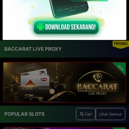
PROMO
BACCARAT LIVE PROXY
NEW
POPULAR SLOTS
Cari
Lihat Semua