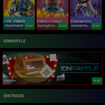
Plinko Pinball
Red Light Green Light
Haunted Haven
PLAY
PLAY
PLAY
IDNRAFFLE
idnraffle
PLAY
IDNTRADE