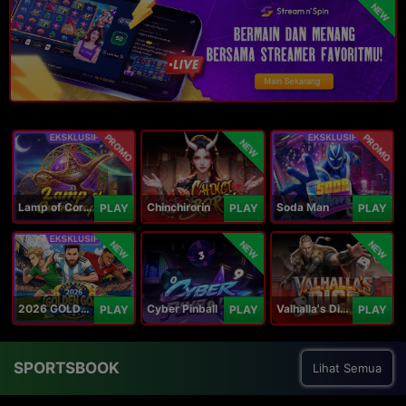
NEW
PROMO
PROMO
NEW
Lamp of Cornucopia
Chinchirorin
Soda Man
PLAY
PLAY
PLAY
NEW
NEW
NEW
2026 GOLDEN GOAL RUSH
Cyber Pinball
Valhalla's Dice
PLAY
PLAY
PLAY
SPORTSBOOK
Lihat Semua