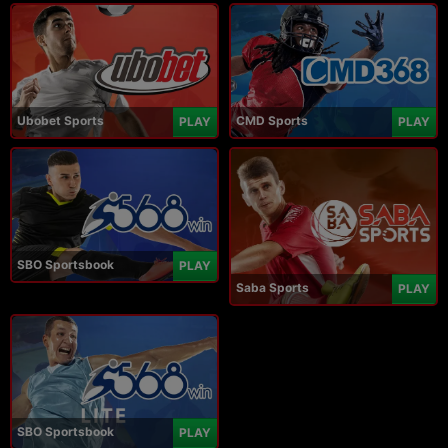
Ubobet Sports
CMD Sports
PLAY
PLAY
SBO Sportsbook
PLAY
Saba Sports
PLAY
SBO Sportsbook
PLAY