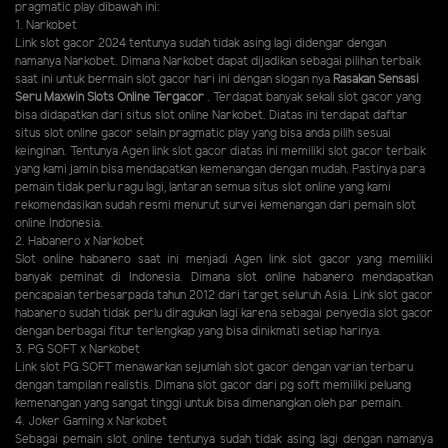
pragmatic play dibawah ini:
1. Narkobet
Link slot gacor 2024 tentunya sudah tidak asing lagi didengar dengan
namanya Narkobet. Dimana Narkobet dapat dijadikan sebagai pilihan terbaik
saat ini untuk bermain slot gacor hari ini dengan slogan nya
Rasakan Sensasi
Seru Maxwin Slots Online Tergacor
. Terdapat banyak sekali slot gacor yang
bisa didapatkan dari situs slot online Narkobet. Diatas ini terdapat daftar
situs slot online gacor selain pragmatic play yang bisa anda pilih sesuai
keinginan. Tentunya Agen link slot gacor diatas ini memiliki slot gacor terbaik
yang kami jamin bisa mendapatkan kemenangan dengan mudah. Pastinya para
pemain tidak perlu ragu lagi, lantaran semua situs slot online yang kami
rekomendasikan sudah resmi menurut survei kemenangan dari pemain slot
online Indonesia.
2. Habanero x Narkobet
Slot online habanero saat ini menjadi Agen link slot gacor yang memiliki
banyak peminat di Indonesia. Dimana slot online habanero mendapatkan
pencapaian terbesarpada tahun 2012 dari target seluruh Asia. Link slot gacor
habanero sudah tidak perlu diragukan lagi karena sebagai penyedia slot gacor
dengan berbagai fitur terlengkap yang bisa dinikmati setiap harinya.
3. PG SOFT x Narkobet
Link slot PG SOFT menawarkan sejumlah slot gacor dengan varian terbaru
dengan tampilan realistis. Dimana slot gacor dari pg soft memiliki peluang
kemenangan yang sangat tinggi untuk bisa dimenangkan oleh par pemain.
4. Joker Gaming x Narkobet
Sebagai pemain slot online tentunya sudah tidak asing lagi dengan namanya