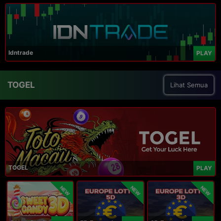
Idntrade
PLAY
TOGEL
Lihat Semua
TOGEL
PLAY
NEW
NEW
NEW