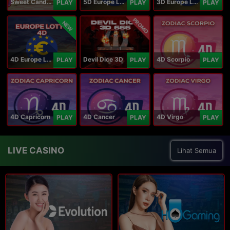
Sweet Candy 3D
5D Europe Lotto
3D Europe Lotto
PLAY
PLAY
PLAY
PROMO
NEW
4D Europe Lotto
Devil Dice 3D
4D Scorpio
PLAY
PLAY
PLAY
4D Capricorn
4D Cancer
4D Virgo
PLAY
PLAY
PLAY
LIVE CASINO
Lihat Semua