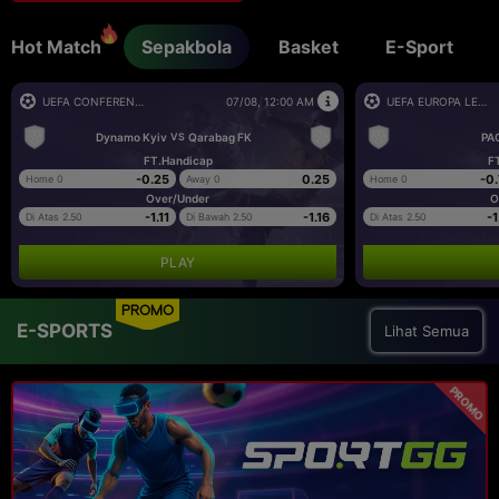
Hot Match
Sepakbola
Basket
E-Sport
UEFA EUROPA LEAGUE QU...
07/08, 12:45 AM
UEFA CONFERENCE LEAGU...
PAOK
VS
Anderlecht
Sporting Br
FT.Handicap
F
-0.75
0.75
-2
Home 0
Away 0
Home 0
Over/Under
O
-1.19
-1.02
-1
Di Atas 2.50
Di Bawah 2.50
Di Atas 3.25
PLAY
PROMO
E-SPORTS
Lihat Semua
PROMO