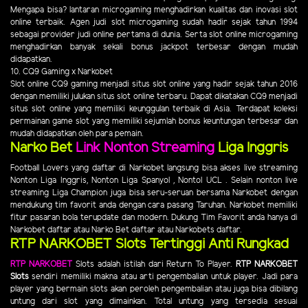
Mengapa bisa? lantaran microgaming menghadirkan kualitas dan inovasi slot
online terbaik. Agen judi slot microgaming sudah hadir sejak tahun 1994
sebagai provider judi online pertama di dunia. Serta slot online microgaming
menghadirkan banyak sekali bonus jackpot terbesar dengan mudah
didapatkan.
10. CQ9 Gaming x Narkobet
Slot online CQ9 gaming menjadi situs slot online yang hadir sejak tahun 2016
dengan memiliki julukan situs slot online terbaru. Dapat dikatakan CQ9 menjadi
situs slot online yang memiliki keunggulan terbaik di Asia. Terdapat koleksi
permainan game slot yang memiliki sejumlah bonus keuntungan terbesar dan
mudah didapatkan oleh para pemain.
Narko Bet
Link Nonton Streaming
Liga Inggris
Football Lovers yang daftar di Narkobet langsung bisa akses live streaming
Nonton Liga Inggris, Nonton Liga Spanyol , Nontol UCL . Selain nonton live
streaming Liga Champion juga bisa seru-seruan bersama Narkobet dengan
mendukung tim favorit anda dengan cara pasang Taruhan. Narkobet memiliki
fitur pasaran bola terupdate dan modern. Dukung Tim Favorit anda hanya di
Narkobet daftar atau Narko Bet daftar atau Narkobets daftar.
RTP NARKOBET Slots Tertinggi Anti Rungkad
RTP NARKOBET
Slots adalah istilah dari Return To Player.
RTP NARKOBET
Slots
sendiri memiliki makna atau arti pengembalian untuk player. Jadi para
player yang bermain slots akan peroleh pengembalian atau juga bisa dibilang
untung dari slot yang dimainkan. Total untung yang tersedia sesuai