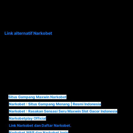
Narkobet. Link alternatif ini akan membantu anda
untuk tetap bisa membuka Narkobet dengan link yang
kami sediakan.
haruslah link yang dapat
Link alternatif Narkobet
dipercaya dan dipastikan RESMI milik Narkobet , maka
dari itu link alternatif yang tersedia disini adalah link
Resmi yang benar dan tepat. Link yang tersebar selain
dari yang tersedia disini harap diabaikan. Dibawah ini
adalah link Narkobet yang Resmi :
Berikut adalah link Narkobet yang bisa di akses
dengan cepat, aman, dan anti blokir :
.
1.
Situs Gampang Maxwin Narkobet
.
2.
Narkobet : Situs Gampang Menang | Resmi Indonesia
.
3.
Narkobet : Rasakan Sensasi Seru Maxwin Slot Gacor Indonesia
.
4.
Narkobetplay Official
5.
Link Narkobet dan Daftar Narkobet.
.
6.
Narkobet WAP dan Narkobet login