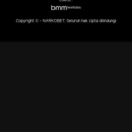
Lisensi :
Copyright © - NARKOBET. Seluruh hak cipta dilindungi