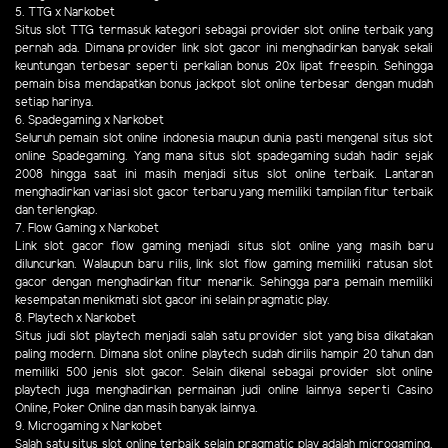
5. TTG x Narkobet
Situs slot TTG termasuk kategori sebagai provider slot online terbaik yang
pernah ada. Dimana provider link slot gacor ini menghadirkan banyak sekali
keuntungan terbesar seperti perkalian bonus 20x lipat freespin. Sehingga
pemain bisa mendapatkan bonus jackpot slot online terbesar dengan mudah
setiap harinya.
6. Spadegaming x Narkobet
Seluruh pemain slot online indonesia maupun dunia pasti mengenal situs slot
online Spadegaming. Yang mana situs slot spadegaming sudah hadir sejak
2008 hingga saat ini masih menjadi situs slot online terbaik. Lantaran
menghadirkan variasi slot gacor terbaru yang memiliki tampilan fitur terbaik
dan terlengkap.
7. Flow Gaming x Narkobet
Link slot gacor flow gaming menjadi situs slot online yang masih baru
diluncurkan. Walaupun baru rilis, link slot flow gaming memiliki ratusan slot
gacor dengan menghadirkan fitur menarik. Sehingga para pemain memiliki
kesempatan menikmati slot gacor ini selain pragmatic play.
8. Playtech x Narkobet
Situs judi slot playtech menjadi salah satu provider slot yang bisa dikatakan
paling modern. Dimana slot online playtech sudah dirilis hampir 20 tahun dan
memiliki 500 jenis slot gacor. Selain dikenal sebagai provider slot online
playtech juga menghadirkan permainan judi online lainnya seperti Casino
Online, Poker Online dan masih banyak lainnya.
9. Microgaming x Narkobet
Salah satu situs slot online terbaik selain pragmatic play adalah microgaming.