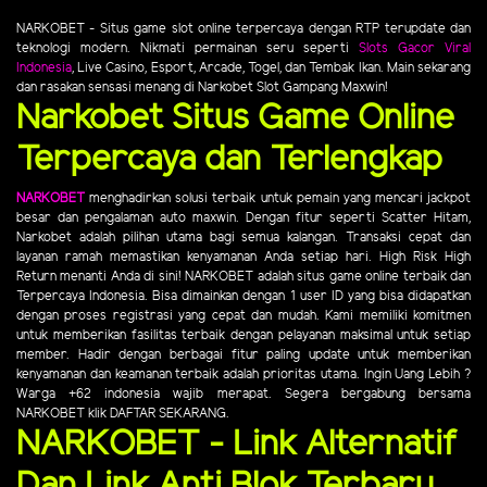
NARKOBET - Situs game slot online terpercaya dengan RTP terupdate dan
teknologi modern. Nikmati permainan seru seperti
Slots Gacor Viral
Indonesia
, Live Casino, Esport, Arcade, Togel, dan Tembak Ikan. Main sekarang
dan rasakan sensasi menang di Narkobet Slot Gampang Maxwin!
Narkobet Situs Game Online
Terpercaya dan Terlengkap
NARKOBET
menghadirkan solusi terbaik untuk pemain yang mencari jackpot
besar dan pengalaman auto maxwin. Dengan fitur seperti Scatter Hitam,
Narkobet adalah pilihan utama bagi semua kalangan. Transaksi cepat dan
layanan ramah memastikan kenyamanan Anda setiap hari. High Risk High
Return menanti Anda di sini! NARKOBET adalah situs game online terbaik dan
Terpercaya Indonesia. Bisa dimainkan dengan 1 user ID yang bisa didapatkan
dengan proses registrasi yang cepat dan mudah. Kami memiliki komitmen
untuk memberikan fasilitas terbaik dengan pelayanan maksimal untuk setiap
member. Hadir dengan berbagai fitur paling update untuk memberikan
kenyamanan dan keamanan terbaik adalah prioritas utama. Ingin Uang Lebih ?
Warga +62 indonesia wajib merapat. Segera bergabung bersama
NARKOBET klik DAFTAR SEKARANG.
NARKOBET - Link Alternatif
Dan Link Anti Blok Terbaru