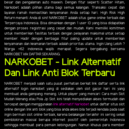
besar dan pengalaman auto maxwin. Dengan fitur seperti Scatter Hitam,
Narkobet adalah pilihan utama bagi semua kalangan. Transaksi cepat dan
layanan ramah memastikan kenyamanan Anda setiap hari. High Risk High
Return menanti Anda di sini! NARKOBET adalah situs game online terbaik dan
Terpercaya Indonesia. Bisa dimainkan dengan 1 user ID yang bisa didapatkan
dengan proses registrasi yang cepat dan mudah. Kami memiliki komitmen
untuk memberikan fasilitas terbaik dengan pelayanan maksimal untuk setiap
member. Hadir dengan berbagai fitur paling update untuk memberikan
kenyamanan dan keamanan terbaik adalah prioritas utama. Ingin Uang Lebih ?
Warga +62 indonesia wajib merapat. Segera bergabung bersama
NARKOBET klik DAFTAR SEKARANG.
NARKOBET - Link Alternatif
Dan Link Anti Blok Terbaru
NARKOBET menjadi salah satu pusat perhatian berkat link daftar serta link
alternatif login narkobet yang di sediakan oleh slot gacor hari ini yang
membuat anda gampang menang. Untuk player yang mencari Cara main Slot
Mudah Menang atau Pola Jp Slot. kini telah menyediakan akses termudah dan
tercepat dengan menggunakan
link alternatif Narkobet
untuk daftar situs slot
online dengan link anti blok yang bisa anda akses bila terjadi kendala pada saat
ingin bermain slot online terbaik, karena belakangan terakhir ini sering sekali
pemblokiran massal berupa internet positif oleh pemerintah Indonesia
sehingga membuat para pemain kebingungan. Namun khusus para member