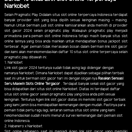
Narkobet
Selain Pragmatic Play Didalam situs slot online terpercaya Indonesia terdapat
banyak provider slot yang bisa dipilih sesuai keinginan masing – masing.
Namun Untuk bermain judi slot online kamisarankan anda memilih di provider
slot gacor 2024 selain pragmatic play. Walaupun pragmatic play menjadi
primadona para pemain slot online Indonesia tetapi masih banyak situs slot
online lainnya yang bisa anda mainkan untuk mendapatkan bonus jackpot slot
terbesar. Agar pemain tidak merasakan bosan dalam bermain link slot gacor
dan kami akan merekomendasikan daftar 10 situs slot online terpercaya selain
pragmatic play dibawah ini:
1. Narkobet
Link slot gacor 2024 tentunya sudah tidak asing lagi didengar dengan
namanya Narkobet. Dimana Narkobet dapat dijadikan sebagai pilihan terbaik
saat ini untuk bermain slot gacor hari ini dengan slogan nya
Rasakan Sensasi
Seru Maxwin Slots Online Tergacor
. Terdapat banyak sekali slot gacor yang
bisa didapatkan dari situs slot online Narkobet. Diatas ini terdapat daftar
situs slot online gacor selain pragmatic play yang bisa anda pilih sesuai
keinginan. Tentunya Agen link slot gacor diatas ini memiliki slot gacor terbaik
yang kami jamin bisa mendapatkan kemenangan dengan mudah. Pastinya para
pemain tidak perlu ragu lagi, lantaran semua situs slot online yang kami
rekomendasikan sudah resmi menurut survei kemenangan dari pemain slot
online Indonesia.
2. Habanero x Narkobet
Slot online habanero saat ini menjadi Agen link slot gacor yang memiliki