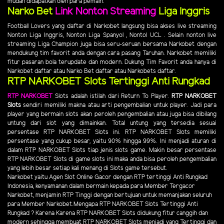
mudah didapatkan oleh para pemain.
Narko Bet
Link Nonton Streaming
Liga Inggris
Football Lovers yang daftar di Narkobet langsung bisa akses live streaming
Nonton Liga Inggris, Nonton Liga Spanyol , Nontol UCL . Selain nonton live
streaming Liga Champion juga bisa seru-seruan bersama Narkobet dengan
mendukung tim favorit anda dengan cara pasang Taruhan. Narkobet memiliki
fitur pasaran bola terupdate dan modern. Dukung Tim Favorit anda hanya di
Narkobet daftar atau Narko Bet daftar atau Narkobets daftar.
RTP NARKOBET Slots Tertinggi Anti Rungkad
RTP NARKOBET
Slots adalah istilah dari Return To Player.
RTP NARKOBET
Slots
sendiri memiliki makna atau arti pengembalian untuk player. Jadi para
player yang bermain slots akan peroleh pengembalian atau juga bisa dibilang
untung dari slot yang dimainkan. Total untung yang tersedia sesuai
persentase RTP NARKOBET Slots ini. RTP NARKOBET Slots memiliki
persentase yang cukup besar, yaitu 90% hingga 99%. Ini menjadi aturan di
dalam RTP NARKOBET Slots tiap jenis slots game. Makin besar persentase
RTP NARKOBET Slots di game slots ini maka anda bisa peroleh pengembalian
yang lebih besar setiap kali menang di Slots game tersebut.
Narkobet yaitu Agen Slot Online Gacor dengan RTP tertinggi Anti Rungkad
Indonesia, kenyamanan dalam bermain kepada para Member Tergacor
Narkobet, menjamin RTP Tinggi dengan bertujuan untuk memanjakan seluruh
para Member Narkobet.Mengapa RTP NARKOBET Slots Tertinggi Anti
Rungkad ? Karena Karena RTP NARKOBET Slots didukung fitur canggih dan
modern sehingga membuat RTP NARKOBET Slots menjadi yang Tertinggi dan