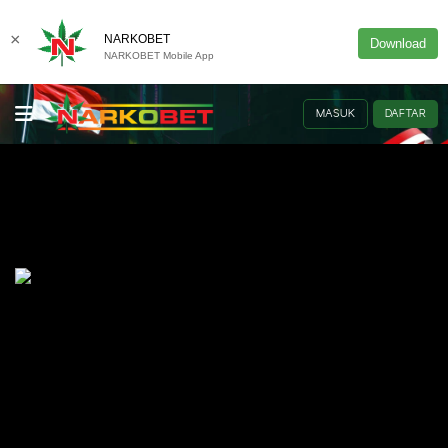
×
NARKOBET
Download
NARKOBET Mobile App
MASUK
DAFTAR
TENTANG KAMI
MOBILE
INFO
SPONSORS
Jadwal bank
sewaktu-waktu dapat
Senin : 22:00 wib - 00:30
berubah tanpa
wib
pemberitahuan
Selasa - Jumat : 22:00 WIB
terlebih dahulu
- 00:30 WIB
tergantung kebijakan
Sabtu : Tidak ada Offline
pihak BANK.
Minggu : 00:00 wib - 05:00
Jika bank gangguan