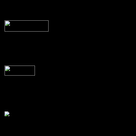
Offline
Senin - Minggu : 23:00 -
01:00 WIB
Senin - Minggu : 22.00 -
01.00 WIB
Senin - Minggu : 23:00 -
03:00 WIB