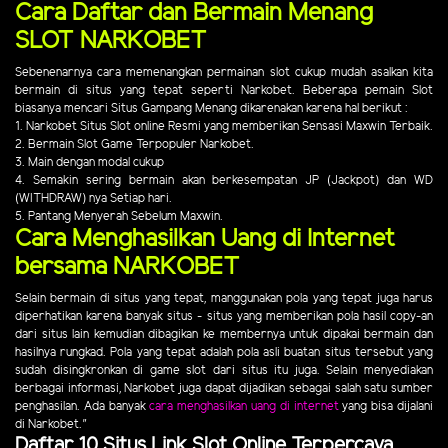
Cara Daftar dan Bermain Menang
SLOT NARKOBET
Sebenenarnya cara memenangkan permainan slot cukup mudah asalkan kita
bermain di situs yang tepat seperti Narkobet. Beberapa pemain Slot
biasanya mencari Situs Gampang Menang dikarenakan karena hal berikut :
1. Narkobet Situs Slot online Resmi yang memberikan Sensasi Maxwin Terbaik.
2. Bermain Slot Game Terpopuler Narkobet.
3. Main dengan modal cukup
4. Semakin sering bermain akan berkesempatan JP (Jackpot) dan WD
(WITHDRAW) nya Setiap hari.
5. Pantang Menyerah Sebelum Maxwin.
Cara Menghasilkan Uang di Internet
bersama
NARKOBET
Selain bermain di situs yang tepat, manggunakan pola yang tepat juga harus
diperhatikan karena banyak situs - situs yang memberikan pola hasil copy-an
dari situs lain kemudian dibagikan ke membernya untuk dipakai bermain dan
hasilnya rungkad. Pola yang tepat adalah pola asli buatan situs tersebut yang
sudah disingkronkan di game slot dari situs itu juga. Selain menyediakan
berbagai informasi, Narkobet juga dapat dijadikan sebagai salah satu sumber
penghasilan. Ada banyak
cara menghasilkan uang di internet
yang bisa dijalani
di Narkobet.”
Daftar 10 Situs Link Slot Online Terpercaya