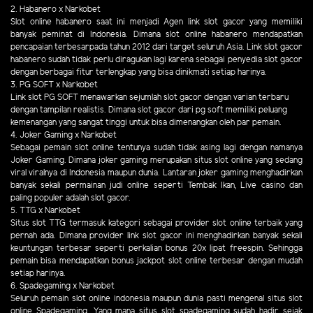
2. Habanero x Narkobet
Slot online habanero saat ini menjadi Agen link slot gacor yang memiliki
banyak peminat di Indonesia. Dimana slot online habanero mendapatkan
pencapaian terbesarpada tahun 2012 dari target seluruh Asia. Link slot gacor
habanero sudah tidak perlu diragukan lagi karena sebagai penyedia slot gacor
dengan berbagai fitur terlengkap yang bisa dinikmati setiap harinya.
3. PG SOFT x Narkobet
Link slot PG SOFT menawarkan sejumlah slot gacor dengan varian terbaru
dengan tampilan realistis. Dimana slot gacor dari pg soft memiliki peluang
kemenangan yang sangat tinggi untuk bisa dimenangkan oleh par pemain.
4. Joker Gaming x Narkobet
Sebagai pemain slot online tentunya sudah tidak asing lagi dengan namanya
Joker Gaming. Dimana joker gaming merupakan situs slot online yang sedang
viral viralnya di Indonesia maupun dunia. Lantaran joker gaming menghadirkan
banyak sekali permainan judi online seperti Tembak Ikan, Live casino dan
paling populer adalah slot gacor.
5. TTG x Narkobet
Situs slot TTG termasuk kategori sebagai provider slot online terbaik yang
pernah ada. Dimana provider link slot gacor ini menghadirkan banyak sekali
keuntungan terbesar seperti perkalian bonus 20x lipat freespin. Sehingga
pemain bisa mendapatkan bonus jackpot slot online terbesar dengan mudah
setiap harinya.
6. Spadegaming x Narkobet
Seluruh pemain slot online indonesia maupun dunia pasti mengenal situs slot
online Spadegaming. Yang mana situs slot spadegaming sudah hadir sejak