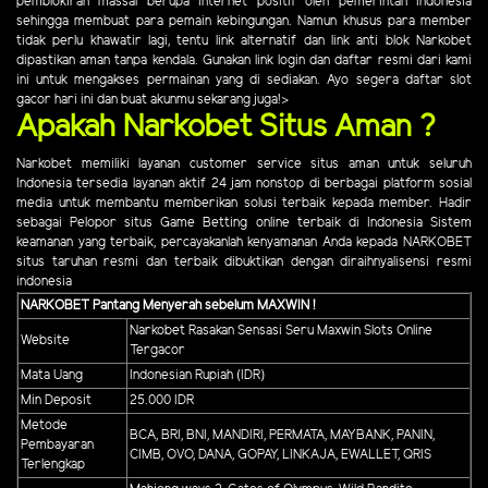
pemblokiran massal berupa internet positif oleh pemerintah Indonesia
sehingga membuat para pemain kebingungan. Namun khusus para member
tidak perlu khawatir lagi, tentu link alternatif dan link anti blok Narkobet
dipastikan aman tanpa kendala. Gunakan link login dan daftar resmi dari kami
ini untuk mengakses permainan yang di sediakan. Ayo segera daftar slot
gacor hari ini dan buat akunmu sekarang juga!>
Apakah Narkobet Situs Aman ?
Narkobet memiliki layanan customer service situs aman untuk seluruh
Indonesia tersedia layanan aktif 24 jam nonstop di berbagai platform sosial
media untuk membantu memberikan solusi terbaik kepada member. Hadir
sebagai Pelopor situs Game Betting online terbaik di Indonesia Sistem
keamanan yang terbaik, percayakanlah kenyamanan Anda kepada NARKOBET
situs taruhan resmi dan terbaik dibuktikan dengan diraihnyalisensi resmi
indonesia
NARKOBET Pantang Menyerah sebelum MAXWIN !
Narkobet Rasakan Sensasi Seru Maxwin Slots Online
Website
Tergacor
Mata Uang
Indonesian Rupiah (IDR)
Min Deposit
25.000 IDR
Metode
BCA, BRI, BNI, MANDIRI, PERMATA, MAYBANK, PANIN,
Pembayaran
CIMB, OVO, DANA, GOPAY, LINKAJA, EWALLET, QRIS
Terlengkap