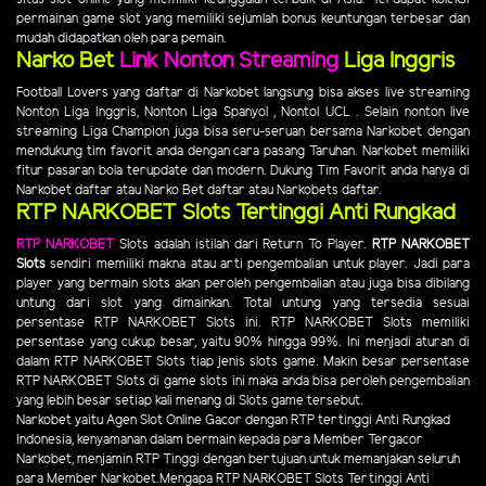
permainan game slot yang memiliki sejumlah bonus keuntungan terbesar dan
mudah didapatkan oleh para pemain.
Narko Bet
Link Nonton Streaming
Liga Inggris
Football Lovers yang daftar di Narkobet langsung bisa akses live streaming
Nonton Liga Inggris, Nonton Liga Spanyol , Nontol UCL . Selain nonton live
streaming Liga Champion juga bisa seru-seruan bersama Narkobet dengan
mendukung tim favorit anda dengan cara pasang Taruhan. Narkobet memiliki
fitur pasaran bola terupdate dan modern. Dukung Tim Favorit anda hanya di
Narkobet daftar atau Narko Bet daftar atau Narkobets daftar.
RTP NARKOBET Slots Tertinggi Anti Rungkad
RTP NARKOBET
Slots adalah istilah dari Return To Player.
RTP NARKOBET
Slots
sendiri memiliki makna atau arti pengembalian untuk player. Jadi para
player yang bermain slots akan peroleh pengembalian atau juga bisa dibilang
untung dari slot yang dimainkan. Total untung yang tersedia sesuai
persentase RTP NARKOBET Slots ini. RTP NARKOBET Slots memiliki
persentase yang cukup besar, yaitu 90% hingga 99%. Ini menjadi aturan di
dalam RTP NARKOBET Slots tiap jenis slots game. Makin besar persentase
RTP NARKOBET Slots di game slots ini maka anda bisa peroleh pengembalian
yang lebih besar setiap kali menang di Slots game tersebut.
Narkobet yaitu Agen Slot Online Gacor dengan RTP tertinggi Anti Rungkad
Indonesia, kenyamanan dalam bermain kepada para Member Tergacor
Narkobet, menjamin RTP Tinggi dengan bertujuan untuk memanjakan seluruh
para Member Narkobet.Mengapa RTP NARKOBET Slots Tertinggi Anti