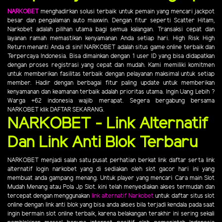
NARKOBET
menghadirkan solusi terbaik untuk pemain yang mencari jackpot
besar dan pengalaman auto maxwin. Dengan fitur seperti Scatter Hitam,
Narkobet adalah pilihan utama bagi semua kalangan. Transaksi cepat dan
layanan ramah memastikan kenyamanan Anda setiap hari. High Risk High
Return menanti Anda di sini! NARKOBET adalah situs game online terbaik dan
Terpercaya Indonesia. Bisa dimainkan dengan 1 user ID yang bisa didapatkan
dengan proses registrasi yang cepat dan mudah. Kami memiliki komitmen
untuk memberikan fasilitas terbaik dengan pelayanan maksimal untuk setiap
member. Hadir dengan berbagai fitur paling update untuk memberikan
kenyamanan dan keamanan terbaik adalah prioritas utama. Ingin Uang Lebih ?
Warga +62 indonesia wajib merapat. Segera bergabung bersama
NARKOBET klik DAFTAR SEKARANG.
NARKOBET - Link Alternatif
Dan Link Anti Blok Terbaru
NARKOBET menjadi salah satu pusat perhatian berkat link daftar serta link
alternatif login narkobet yang di sediakan oleh slot gacor hari ini yang
membuat anda gampang menang. Untuk player yang mencari Cara main Slot
Mudah Menang atau Pola Jp Slot. kini telah menyediakan akses termudah dan
tercepat dengan menggunakan
link alternatif Narkobet
untuk daftar situs slot
online dengan link anti blok yang bisa anda akses bila terjadi kendala pada saat
ingin bermain slot online terbaik, karena belakangan terakhir ini sering sekali